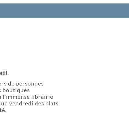
aël.
ers de personnes
s boutiques
 l’immense librairie
aque vendredi des plats
té.