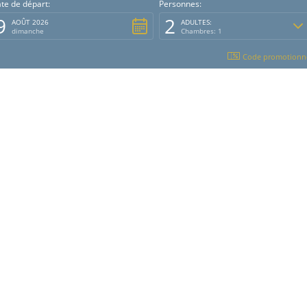
te de départ:
Personnes:
9
2
AOÛT 2026
ADULTES:
dimanche
Chambres: 1
Code promotionne