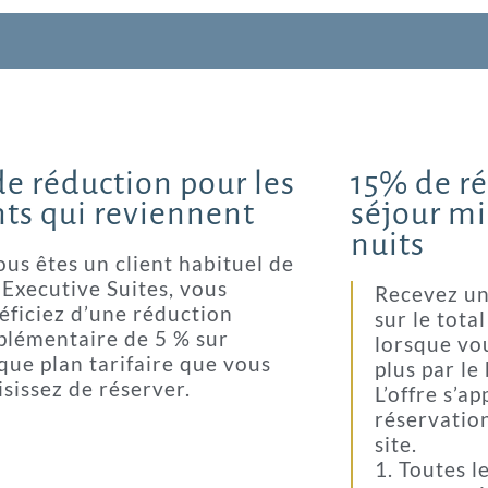
e réduction pour les
15% de r
nts qui reviennent
séjour m
nuits
ous êtes un client habituel de
 Executive Suites, vous
Recevez un
éficiez d’une réduction
sur le tota
plémentaire de 5 % sur
lorsque vo
que plan tarifaire que vous
plus par le
isissez de réserver.
L’offre s’a
réservation
site.
1. Toutes l