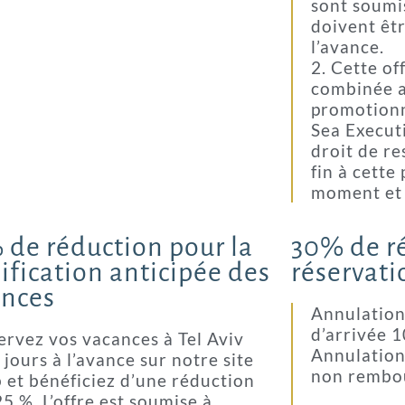
sont soumis
doivent êtr
l’avance.
2. Cette of
combinée a
promotionn
Sea Executi
droit de r
fin à cette
moment et 
 de réduction pour la
30% de ré
ification anticipée des
réservati
ances
Annulation
d’arrivée 
ervez vos vacances à Tel Aviv
Annulation
 jours à l’avance sur notre site
non rembo
 et bénéficiez d’une réduction
25 %. L’offre est soumise à