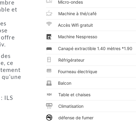
ambre
Micro-ondes
able et
Machine à thé/café
les
Accès Wifi gratuit
ose
 offre
Machine Nespresso
iv.
Canapé extractible 1.40 mètres *1.90
 des
Réfrigérateur
e, ce
artement
Fourneau électrique
s qu’une
Balcon
Table et chaises
: ILS
Climatisation
défense de fumer