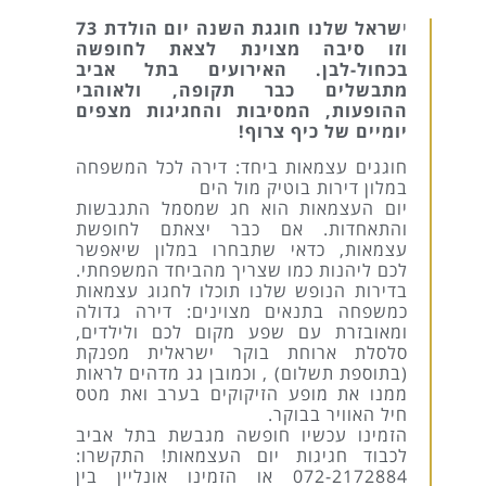
י
שראל שלנו חוגגת השנה יום הולדת 73
וזו סיבה מצוינת לצאת לחופשה
בכחול-לבן. האירועים בתל אביב
מתבשלים כבר תקופה, ולאוהבי
ההופעות, המסיבות והחגיגות מצפים
יומיים של כיף צרוף!
חוגגים עצמאות ביחד: דירה לכל המשפחה
במלון דירות בוטיק מול הים
יום העצמאות הוא חג שמסמל התגבשות
והתאחדות. אם כבר יצאתם לחופשת
עצמאות, כדאי שתבחרו במלון שיאפשר
לכם ליהנות כמו שצריך מהביחד המשפחתי.
בדירות הנופש שלנו תוכלו לחגוג עצמאות
כמשפחה בתנאים מצוינים: דירה גדולה
ומאובזרת עם שפע מקום לכם ולילדים,
סלסלת ארוחת בוקר ישראלית מפנקת
(בתוספת תשלום) , וכמובן גג מדהים לראות
ממנו את מופע הזיקוקים בערב ואת מטס
חיל האוויר בבוקר.
הזמינו עכשיו חופשה מגבשת בתל אביב
לכבוד חגיגות יום העצמאות! התקשרו:
072-2172884 או הזמינו אונליין בין