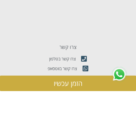
צרו קשר
צרו קשר בטלפון
צרו קשר בווטסאפ
שלחו לנו אימייל
הזמן עכשיו
הרברט סמואל 76, תל אביב, ישראל 6343315
נווט עם waze
מפת אתר
מלון דירות
מבצעים