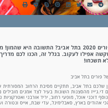
לחגוג עד לא ידע! מה מחכה לכם בחופשת פורים 2020 בתל אביב? ה
קשה אפילו לעקוב. בגלל זה, הכנו לכם מדריך
לא תשכחו!
של פורים בתל אביב
ק 5 דקות הליכה מהמלון שלכם בתל אביב, תתקיים מסיבת הרחוב המס
 די.ג׳ייז מהסצנות השונות בעיר לצד אמנים מובילים 
וסף דוכני אוכל, מופעי רחוב, יריד אורבני ואטרקציות 
הכי אהודים בארץ, סאבלימינל, עדי שבת, אייס ונטורה וע