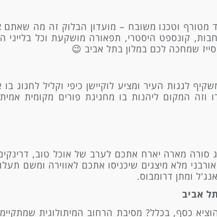
 תתקיים בבלוק מסיבה פרועה במיוחד עם 3 רחבות, קונספט היסטרי, תפאורה מושקעת
סייז שמחכה לכם במלון בתל אביב 😉
שקיף לגגות העיר ומציע לוקיישן כיפי וקליל לחגוג בו
 וזה המקום ליהנות בו מחגיגת פורים מקומית אמיתי
 סורה מארה יארח אתכם לערב של אוכל טוב, דרינקים א
ורבני מלא מיצגים שיכניסו אתכם לאווירה ומשם תעלו
אנג'ל ומתן דרומבוס.
תל אביב
להוציא כסף, בכלל? מסיבת הרחוב המיתולוגית שמתקיי