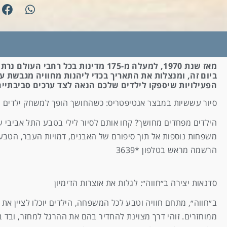
מאז שנת 1970, למעלה מ-175 מדינות
ביום זה, ומנצלות את התאריך בכדי ליהנות מחוויה מגבשת ע
הפעילויות שיספקו לילדים שלכם הנאה לצד ערכים סביבתיים
סיור עששיות במבצר אנטיפטריס: כשהחושך הופך למשחק ילדים
הילדים מפחדים מחושך? קחו אותם לסיור לילי בטבע התל אביבי
משפחות נוספות אל תוך סיפורם של האבנים, דמויות העבר, הטב
הרשמה מראש בטלפון *3639
סדנאות יצירה ב״חווה״: לגלות את אוצרות הדימיון
ב״חווה״, מתחם חוויה וטבע לכל המשפחה, הילדים יוכלו לציין את 
ממוחזרים. זוהי דרך מצוינת להחדיר בהם את ההרגל למחזר, ובד ב