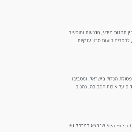
ין תחנות מידע, סדנאות ומופעים
להפריח בועות סבון ענקיות
סולת הגדול בישראל, ומסביבו
ים על איכות הסביבה, נהנים
אם אתם מעוניינים בחופשה בסימן סביבתי, אין כמו לחגוג אותה כשהים נשקף אל מול עיניכם בכל רגע נתון.. במלון הבוטיק Sea Executive Suites שנמצא במרחק 30