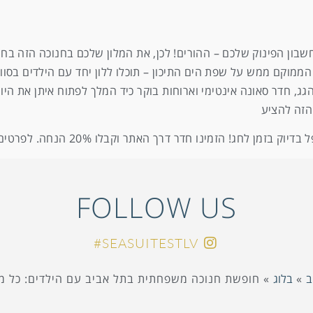
שבון הפינוק שלכם – ההורים! לכן, את המלון שלכם בחנוכה הזה בחר
ווה והנאה מקסימלית. במלון הבוטיק Sea Executive Suites, הממוקם ממש על שפת הים התיכון – תוכלו ללון י
הגג, חדר סאונה אינטימי וארוחות בוקר כיד המלך לפתוח איתן את היום
הזה להציע
! הזמינו חדר דרך האתר וקבלו 20% הנחה. לפרטים על ההנחה,
FOLLOW US
SEASUITESTLV#
ב
»
בלוג
»
חופשת חנוכה משפחתית בתל אביב עם הילדים: כל מ