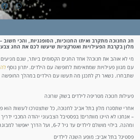
חג החנוכה מתקרב ואיתו החנוכיות, הסופגניות, והכי חשוב 
מלון בקרבת הפעילויות ואטרקציות שיעשו לכם את החג צבעונ
מי לא אוהב את חנוכה? אחד החגים הקסומים ביותר, שגם מגיעים 
עם מגוון פעילויות שמתאימות לחופשה עם הילדים. יתרון נוסף
להז
שתבחרו. נשאר רק לתכנן מה תעשו עם הילדים במהלך החופשה בעי
פעילות חנוכה מטריפה לילדים בשוק שרונה
אחרי שתסגרו מלון בתל אביב לחנוכה, כל שתצטרכו לעשות הוא פש
– אנחנו לא היינו מוותרים! בפסטיבל הצבעוני יהודה המכבי ידריך
ומהנה. בילוי מושלם לילדים עד גיל 6-7, ועל הדרך יאפשר למבוגרים ליהנות מקצת שופינג.
פסטיגל בתל אביב: מופע השנה לילדים