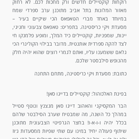
רוקחות קוקטיילים חדשים ורק מחכות לכם. לא רחוק
מאזור המלונות בתל אביב מתוכנן ערב ספרדי שמח
במיוחד באחד מברי הטאפאס הכי שיקיים בעיר –
מסעדת ויקי כריסטינה. בתפריט: טאפאס צבעוני וחגיגי,
יינות, שמפניות, קוקטיילים כיד המלך, ומופע פלמנקו חי
לצד להקה ספרדית אותנטית. מדובר בבילוי הקולינרי הכי
גלאם ששמענו עליו, ואתם לגמרי רוצים שהוא יהיה חלק
מהנופש סילבסטר שלכם.
כתובת: מסעדת ויקי כריסטינה, מתחם התחנה
בפינת האלכוהול: קוקטיילים בדייגו סאן!
הבר המקסיקני והאהוב דייגו סאן מנצנץ ונוטף סטייל
במהלך כל השנה, מה שמבטיח שערב הסילבטר שלהם
בכלל יהיה ו-ו-א-ו! בחצר הגרפיטי הצבעונית מתוכנן
שיתוף פעולה יחיד במינו עם שתי שפיות ממסעדות ג׳וז