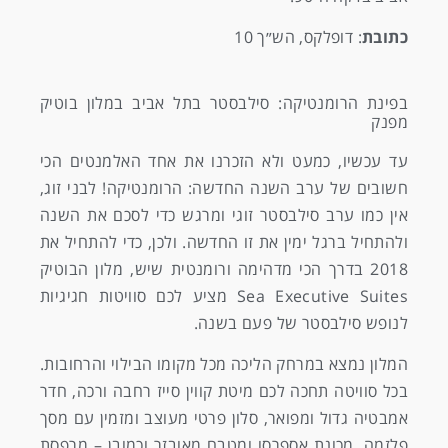
כתובת
: דופלקס, הש״ך 10
בפינת הרומנטיקה: סילבסטר בתל אביב במלון בוטיק
מפנק
עד עכשיו, כמעט ולא הזכרנו את אחד האלמנטים הכי
חשובים של ערב השנה החדשה: הרומנטיקה! לבני זוג,
אין כמו ערב סילבסטר זוגי ומרגש כדי לסכם את השנה
ולהתחיל ברגל ימין את זו החדשה. ולכן, כדי להתחיל את
2018 בדרך הכי מדהימה ורומנטית שיש, מלון הבוטיק
Sea Executive Suites מציע לכם סוויטות חגיגיות
לנופש סילבסטר של פעם בשנה.
המלון נמצא במרחק הליכה מכל מקומו הבילוי והרחובות.
בכל סוויטה תחכה לכם מיטת קווין סייז רחבה ורכה, חדר
אמבטיה גדול ומפואר, סלון פרטי מעוצב ומזמין עם מסך
פלזמה, מכונת אספרסו ומטבח מאובזר וכמובן – מרפסת