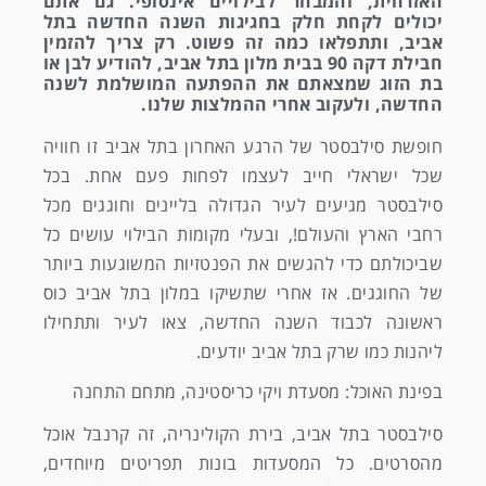
האזרחית, והמבחר לבילויים אינסופי. גם אתם
יכולים לקחת חלק בחגיגות השנה החדשה בתל
אביב, ותתפלאו כמה זה פשוט. רק צריך להזמין
חבילת דקה 90 בבית מלון בתל אביב, להודיע לבן או
בת הזוג שמצאתם את ההפתעה המושלמת לשנה
החדשה, ולעקוב אחרי ההמלצות שלנו.
חופשת סילבסטר של הרגע האחרון בתל אביב זו חוויה
שכל ישראלי חייב לעצמו לפחות פעם אחת. בכל
סילבסטר מגיעים לעיר הגדולה בליינים וחוגגים מכל
רחבי הארץ והעולם!, ובעלי מקומות הבילוי עושים כל
שביכולתם כדי להגשים את הפנטזיות המשוגעות ביותר
של החוגגים. אז אחרי שתשיקו במלון בתל אביב כוס
ראשונה לכבוד השנה החדשה, צאו לעיר ותתחילו
ליהנות כמו שרק בתל אביב יודעים.
בפינת האוכל: מסעדת ויקי כריסטינה, מתחם התחנה
סילבסטר בתל אביב, בירת הקולינריה, זה קרנבל אוכל
מהסרטים. כל המסעדות בונות תפריטים מיוחדים,