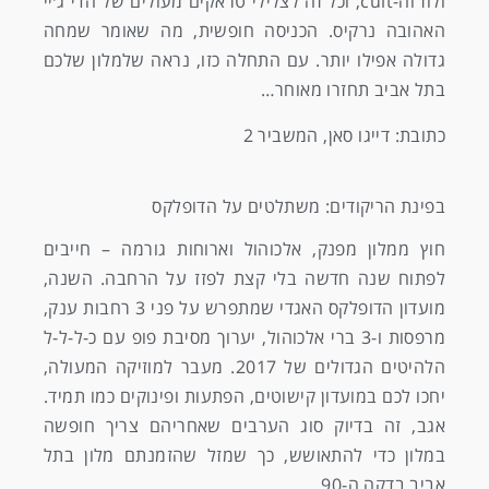
ולוז וה-cult, וכל זה לצלילי טראקים מעולים של הדי ג׳יי
האהובה נרקיס. הכניסה חופשית, מה שאומר שמחה
גדולה אפילו יותר. עם התחלה כזו, נראה שלמלון שלכם
בתל אביב תחזרו מאוחר…
כתובת: דייגו סאן, המשביר 2
בפינת הריקודים: משתלטים על הדופלקס
חוץ ממלון מפנק, אלכוהול וארוחות גורמה – חייבים
לפתוח שנה חדשה בלי קצת לפזז על הרחבה. השנה,
מועדון הדופלקס האגדי שמתפרש על פני 3 רחבות ענק,
מרפסות ו-3 ברי אלכוהול, יערוך מסיבת פופ עם כ-ל-ל-ל
הלהיטים הגדולים של 2017. מעבר למוזיקה המעולה,
יחכו לכם במועדון קישוטים, הפתעות ופינוקים כמו תמיד.
אגב, זה בדיוק סוג הערבים שאחריהם צריך חופשה
במלון כדי להתאושש, כך שמזל שהזמנתם מלון בתל
אביב בדקה ה-90.