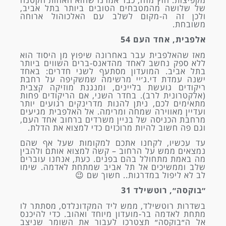
של שלושה מהמטבחים הטובים ביותר בתל אביב,
ולכן זה ה-מקום לשלב עם האלכוהול ארוחה
משובחת.
אלפבית, אחד העם 54
מאז שהאלפבית עבר באחרונה שיפוץ מן היסוד הוא
ללא ספק נחשב לאחד מהדאנס-ברים השווים ביותר
בתל אביב. המועדון מסתעף לשני חדרים: באחד
ישנה עמדת די.ג׳יי מרשימה שמשקיפה על רחבת
ריקודים גועשת בליינים, ומנגנת מוזיקה קצבית
(אלקטרונית לרב). בחדר השני, אם הריקודים פחות
מתאימים לכם, ניתן להנות מדרינקים רגועים יותר
ועדיין מאווירה שמחה ומרימה. אל האלפבית מגיעים
מרחבת הכניסה של בניין משרדים ברחוב אחד העם,
וגם פה חשוב להיות מרוכזים כדי למצוא את הדלת.
עד עכשיו, לקחנו אתכם למקומות שעל אף שהם
נמצאים ממש על הרחוב – קשה למצוא אותם ולהבין
מה באמת מתחולל בהם בפנים. כעת, אנחנו עוברים
שלב וממשיכים אל תל אביב שמתחת לאדמה. שימו
לב לא ליפול במדרגות.. חשוך שם 😉
״בוקסה״, רוטשילד 31
בשדרות רוטשילד, ממש ליד המקדונלדס, מסתתר לו
מתחת לאדמה בר-מועדון מיוחד ואהוב. כדי להיכנס
אל ה״בוקסה״ תצטרכו לעבור את השומר שניצב