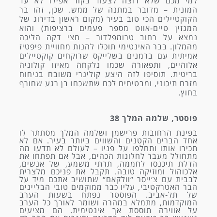
למי מכם שלא רוצה לצעוד בקור אפילו לא עד
המונית – מדובר במתנה של ממש. שכן, זהו בר
הקוקטיילים הכי טוב בעיר (מקום ראשון בדירוג של
המגזין טיים-אווט מספר פעמים ברציפות) והוא
נמצא על רחוב טרומפלדור – חצי דקה הליכה
מהמלון. בבר האינטימי תוכלו להנות מחוויית פיפטיז
אמיתית עם ברמנים בשלייקס שרוקחים קוקטיילים
אלוהיים, ותפאורה שכמו נלקחה מאיזו קולוניה
בריטית. תוסיפו לזה היצע קולינרי משובח בניחוח
מזרח תיכוני, ומבטיחים לכם שתשכחו בן רגע שחורף
בחוץ.
פוסטר, שלמה המלך 38
בפינת הרחובות פרישמן ושלמה המלך מסתתר לו
אחד הברים הקטנים והשווים ביותר בעיר. אם לא
תכירו אותו ותחלפו על פניו – לעולם לא תדעו מה
מתחולל מעבר לחלונות הכהים, אבל אם תפתחו את
הדלת תיכנסו לחממה, תרתי משמע, של אנשים,
אלכוהול ומוזיקה טובה. תקבל את פניכם מלצרית
לבבית עם צ׳ייסר ״וולקאם״ שתושיב אתכם מיד על
הבר האטרקטיבי, עליו כבר ממוקמים טובי הבליינים
של תל-אביב. הפוסטר נפתח בשעות הערב
המוקדמות, מתמלא במהרה ושומר לאורך כל הערב
על אווירה תוססת אך אינטימית. הם מציעים