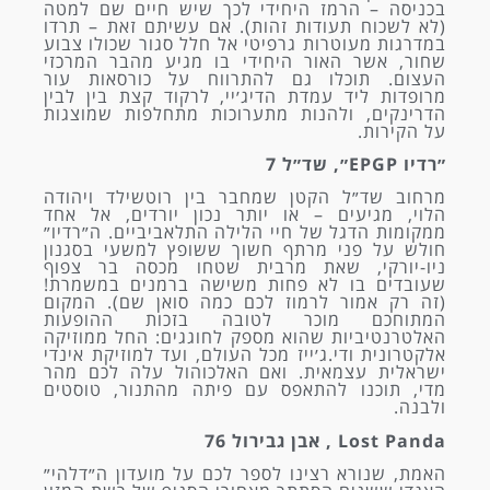
בכניסה – הרמז היחידי לכך שיש חיים שם למטה
(לא לשכוח תעודות זהות). אם עשיתם זאת – תרדו
במדרגות מעוטרות גרפיטי אל חלל סגור שכולו צבוע
שחור, אשר האור היחידי בו מגיע מהבר המרכזי
העצום. תוכלו גם להתרווח על כורסאות עור
מרופדות ליד עמדת הדיג׳יי, לרקוד קצת בין לבין
הדרינקים, ולהנות מתערוכות מתחלפות שמוצגות
על הקירות.
״רדיו EPGP״, שד״ל 7
מרחוב שד״ל הקטן שמחבר בין רוטשילד ויהודה
הלוי, מגיעים – או יותר נכון יורדים, אל אחד
ממקומות הדגל של חיי הלילה התלאביביים. ה״רדיו״
חולש על פני מרתף חשוך ששופץ למשעי בסגנון
ניו-יורקי, שאת מרבית שטחו מכסה בר צפוף
שעובדים בו לא פחות משישה ברמנים במשמרת!
(זה רק אמור לרמוז לכם כמה סואן שם). המקום
המתוחכם מוכר לטובה בזכות ההופעות
האלטרנטיביות שהוא מספק לחוגגים: החל ממוזיקה
אלקטרונית ודי.ג׳ייז מכל העולם, ועד למוזיקת אינדי
ישראלית עצמאית. ואם האלכוהול עלה לכם מהר
מדי, תוכנו להתאפס עם פיתה מהתנור, טוסטים
ולבנה.
Lost Panda , אבן גבירול 76
האמת, שנורא רצינו לספר לכם על מועדון ה״דלהי״