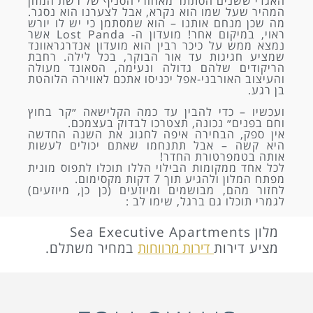
האגדי ששנים הסתתר מאחורי הסניף של רשת המזון
המהיר שעל שמו הוא נקרא, אבל לצערנו הוא נסגר.
מה שכן מנחם אותנו – הוא שמסתמן כי יש לו יורש
ראוי, במיקום אחר! מועדון ה- Lost Panda אשר
נמצא ממש על כיכר רבין הוא מועדון אנדרגראוונד
שמציע חגיגות עד אור הבוקר, בכל לילה. רחבת
הריקודים שלהם גדולה ונעימה, הסאונד מעולה
והעיצוב האורבני-אפל יכניסו אתכם לאווירה הלוהטת
בן רגע.
ועכשיו – כדי להבין עד כמה הקלישאה ״קר בחוץ
וחם בפנים״ נכונה, תצטרכו לבדוק בעצמכם.
אין ספק, הבחירה איפה לחגוג את השנה החדשה
היא קשה – אבל תתנחמו שאתם יכולים לעשות
אותה בטמפרטורת החדר!
לכל אחד ממקומות הבילוי הללו תוכלו לתפוס מונית
מפתח המלון ולהגיע תוך 7 דקות מקסימום.
לחזור מהם, מבושמים ומיוזעים (כן כן, מיוזעים)
לגמרי תוכלו גם ברגל, שימו לב :
מלון Sea Executive Apartments
מציע דירות
דירות מרווחות
במחיר משתלם.