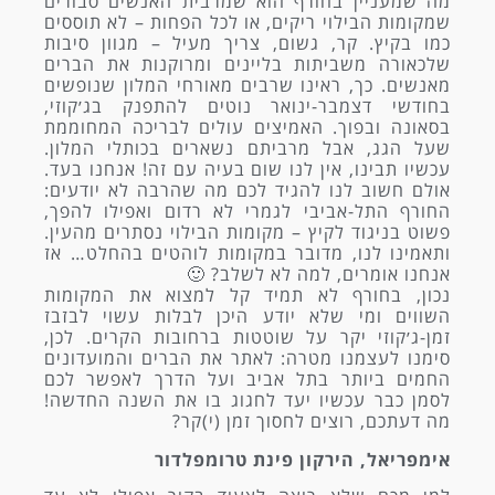
מה שמעניין בחורף הוא שמרבית האנשים סבורים
שמקומות הבילוי ריקים, או לכל הפחות – לא תוססים
כמו בקיץ. קר, גשום, צריך מעיל – מגוון סיבות
שלכאורה משביתות בליינים ומרוקנות את הברים
מאנשים. כך, ראינו שרבים מאורחי המלון שנופשים
בחודשי דצמבר-ינואר נוטים להתפנק בג׳קוזי,
בסאונה ובפוך. האמיצים עולים לבריכה המחוממת
שעל הגג, אבל מרביתם נשארים בכותלי המלון.
עכשיו תבינו, אין לנו שום בעיה עם זה! אנחנו בעד.
אולם חשוב לנו להגיד לכם מה שהרבה לא יודעים:
החורף התל-אביבי לגמרי לא רדום ואפילו להפך,
פשוט בניגוד לקיץ – מקומות הבילוי נסתרים מהעין.
ותאמינו לנו, מדובר במקומות לוהטים בהחלט… אז
אנחנו אומרים, למה לא לשלב? 🙂
נכון, בחורף לא תמיד קל למצוא את המקומות
השווים ומי שלא יודע היכן לבלות עשוי לבזבז
זמן-ג׳קוזי יקר על שוטטות ברחובות הקרים. לכן,
סימנו לעצמנו מטרה: לאתר את הברים והמועדונים
החמים ביותר בתל אביב ועל הדרך לאפשר לכם
לסמן כבר עכשיו יעד לחגוג בו את השנה החדשה!
מה דעתכם, רוצים לחסוך זמן (י)קר?
אימפריאל, הירקון פינת טרומפלדור