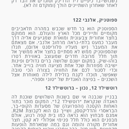
נשנושי-בר כיפיים ליד הדרינק וסוגרים את הבר רק
לאחר שאחרון השתיינים הולך (ומוקדם זה לא).
ספוטניק, אלנבי 122
הספוטניק הוא בר חדש שכבש במהרה תלאביבים
מקומיים ותיירים מכל הארץ והעולם. הוא ממוקם
בחצר אחורית צבעונית ומוארת שמגיעים אליה דרך
מעבר כמעט בלתי-נראה מרחוב אלנבי. אם מצאתם
את המעבר (יש מעליו פלוריסנט אדום), תגלו
שהספוטניק ממש לא מסתיים בחצר אלא ממשיך אל
תוך חלל מרובה חדרים שמעוצב באווירת רטרו
בוהו-שיק. במקום ישנם שלושה ברים גדולים ופינות
ישיבה מפוזרות שכל אחת מציעה חוויה בוייב אחר.
וכדי לסגור לכם את החוויה בצורה הכי טובה
שאפשר, תוכלו לקנח בזלילת לילה מאוחרת אצל
השכנים – בפיצה האגדית של ״טוני וספה״.
רוטשילד 12, נכון – ברוטשילד 12
בבניין שנבנה אי שם בשנות השלושים שוכנת לה
האגדה שנקראת ״רוטשילד 12״. המקום מוכר בתור
האחות הקטנה (והפרועה) של מסעדות הקופי-בר,
הבראסרי והדליקטסן, ושייך גם הוא לקבוצת R2M.
אמנם מבחוץ הוא נראה כמו בית קפה רגוע, אולם
מבפנים הוא כולל חלל פנימי אפלולי לא קטן, חצר
אחורית מקורה והומה וגם במה שמארחת הופעות
מקפיצות. חוץ מזה, כבר אמרנו שהוא האחות הקטנה