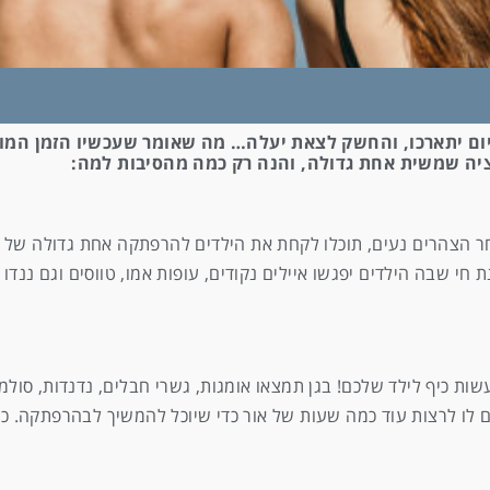
 היום יתארכו, והחשק לצאת יעלה… מה שאומר שעכשיו הזמן 
ציה שמשית אחת גדולה, והנה רק כמה מהסיבות למה:
50 דונם. עכשיו כשבשעות אחר הצהרים נעים, תוכלו לקחת את הילדים להרפתקה אחת גד
נת חי שבה הילדים יפגשו איילים נקודים, עופות אמו, טווסים וגם ננדו 
ת כיף לילד שלכם! בגן תמצאו אומגות, גשרי חבלים, נדנדות, סולמות
 לו לרצות עוד כמה שעות של אור כדי שיוכל להמשיך לבהרפתקה. 