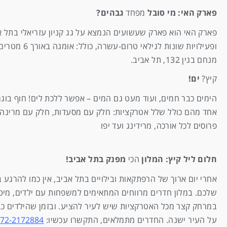
פארק האי: מי סובל
מפחד
גבהים?
פארק האי הוא פארק שעשועים הנמצא על גג קניון עזריאלי בתל א
ופעילויות 
מנחם בגין 132, תל אביב.
קיץ?
ים!
הימים כבר חמים, ועוד מעט גם המים – אפשר ללכת לים! חוף בוגרש
אחד מהם כולל שלל אטרקציות: חלק עם מסעדות, חלק עם מרינה, ח
פרוסים לכל אורכה, מרידינג ועד יפו
חלום ליל קיץ: המלון
הכי
מפנק בתל אביב!
שלכם. במלון חדרים מרווחים המתאימים למשפחות עם ילדים, מיטות
על העיר ישנה. החדרים מתמלאים, התקשרו עכשיו:
072-2172884