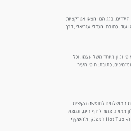
הילדים, בגג הם ימצאו אטרקציות
ת פיראטים, טירה ועוד. כתובת: מגדלי עזריאלי, דרך
י וגוון מיוחד משל עצמו, וכל
זמינים. כתובת: חופי העיר
ו להרגע במלון מפנק! במלון הבוטיק Sea Executive Suites תקבלו את הלילות המושלמים לחופשה הקיצית
ן ממוקם צמוד לחוף הים, ונמצא
במרחק קצר מכל האטרקציות שיש לעיר להציע. ובזמן שהילדים כבר ישנים תוכלו לצאת קצת לגג, למזוג לעצמכם כוס יין, ולהרגע בתוך ה- Hot Tub המפנק, ולהשקיף