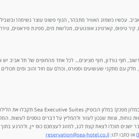
ביב. עכשיו כשמזג האוויר מתבהר, הנוף פשוט עוצר נשימה! ובשביל 
שונות לגילאי טרום-עשרה, כולל: אומגה באורך 6 מטרים, קיר טיפוס, קארטינג אופנועים, מגלשות מים, ספינ
וב, חוף גורדון, חוף מציצים… לכל אחד מהחופים של תל אביב יש אופ
לק עם מתקני שעשועים וספורט, וכולם עם חול זהוב ומים תכולים ומ
אחרי יום ארוך של הרפתקאות ובילויים בתל אביב, אין כמ
 נוחות, וצוות שנכון לעזור ולהמליץ על דברים נוספים לעשות. המלו
או כתבו לנו:
reservation@sea-hotel.co.il