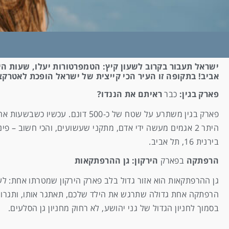
ישראל תעבור בקרוב לשעון קיץ: הטמפרטורות יעלו, שעות
אביב! בתקופה זו העיר הכי קייצית של ישראל הופכת לאטרק
פארק בגין:
כבר
ראיתם את הננדו?
פארק בגין משתרע על שטח של כ-0
היתר 2 אגמים מעשה ידי אדם, מתקני שעשועים, והכי חשוב – פי
בירנית 16, תל אביב.
הרפתקה
בפארק
הירקון: גן ההרפתקאות
גן ההרפתקאות הוא אזור גדול בלב פארק הירקון שמטרתו אחת: לעשו
הרפתקה אחת גדולה שתרגש את הילד שלכם, תאתגר אותו, ותגרום
בסמוך לחניון הגדול של גני יהושע, לא רחוק מחניון גן הסלעים.