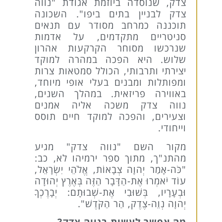
צדק, שנוסדה ביוזמת אגודת "נווה
צדק לבניין בתים ביפו". השכונה
תוכננה כמרחב מסודר עם תנאים
סניטריים מתקדמים, על אדמות
שנרכשו מסוחר הקרקעות אהרון
שלוש. היא הפכה במהרה למוקד
יצירתי ותרבותי, הכולל סמטאות צרות
ומפותלות ומבנים בעלי אופי מיוחד,
באווירה פריזאית. במהלך השנים,
נווה צדק משכה אליה אמנים
וצעירים, והפכה למוקד חיים תוסס
וייחודי.
מקור השם "נווה צדק" מגיע
מהתנ"ך, מתוך ספר ירמיהו לא, כב:
"כֹּה-אָמַר יְהוָה צְבָאוֹת, אֱלֹהֵי יִשְׂרָאֵל,
עוֹד יֹאמְרוּ אֶת-הַדָּבָר הַזֶּה בְּאֶרֶץ יְהוּדָה
וּבְעָרָיו, בְּשׁוּבִי אֶת-שְׁבוּתָם: יְבָרֶכְךָ
יְהוָה נְוֵה-צֶדֶק, הַר הַקֹּדֶשׁ".
מה אפשר לעשות בנווה צדק?