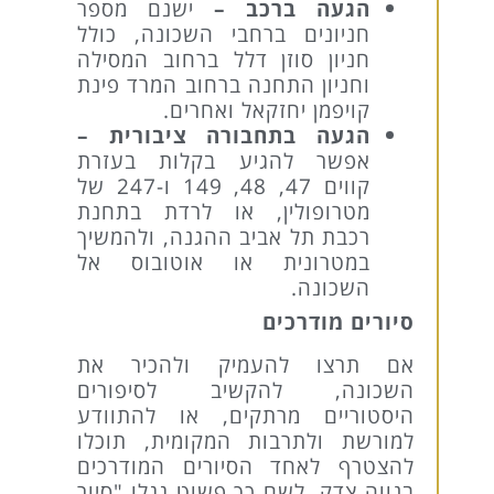
הגעה ברכב –
ישנם מספר
חניונים ברחבי השכונה, כולל
חניון סוזן דלל ברחוב המסילה
וחניון התחנה ברחוב המרד פינת
קויפמן יחזקאל ואחרים.
הגעה בתחבורה ציבורית –
אפשר להגיע בקלות בעזרת
קווים 47, 48, 149 ו-247 של
מטרופולין, או לרדת בתחנת
רכבת תל אביב ההגנה, ולהמשיך
במטרונית או אוטובוס אל
השכונה.
סיורים מודרכים
אם תרצו להעמיק ולהכיר את
השכונה, להקשיב לסיפורים
היסטוריים מרתקים, או להתוודע
למורשת ולתרבות המקומית, תוכלו
להצטרף לאחד הסיורים המודרכים
בנווה צדק. לשם כך פשוט גגלו "סיור