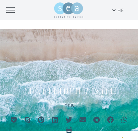
HE
נווה צדק ומתחם התחנה
שתפו