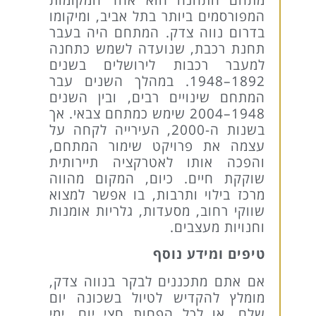
המפורסמים ביותר בתל אביב, ומיקומו
בדרום נווה צדק. המתחם היה בעבר
תחנת רכבת, שנועדה לשמש כתחנה
למעבר רכבות לירושלים בשנים
1892–1948. במהלך השנים עבר
המתחם שינויים רבים, ובין השנים
1948–2004 שימש כמתחם צבאי. אך
בשנות ה-2000, העירייה לקחה על
עצמה את פרויקט שימור המתחם,
והפכה אותו לאטרקציה תיירותית
שוקקת חיים. כיום, המקום מהווה
מרכז בילוי ותרבות, בו אפשר למצוא
שווקי רחוב, מסעדות, גלריות אומנות
וחנויות מעצבים.
טיפים ומידע נוסף
אם אתם מתכננים לבקר בנווה צדק,
מומלץ להקדיש לטיול בשכונה יום
שלם, או לכל הפחות חצי יום. ימי