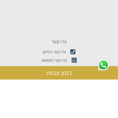
צרו קשר
צרו קשר בטלפון
צרו קשר בווטסאפ
שלחו לנו אימייל
הזמן עכשיו
הרברט סמואל 76, תל אביב, ישראל 6343315
נווט עם waze
מפת אתר
מלון דירות
מבצעים