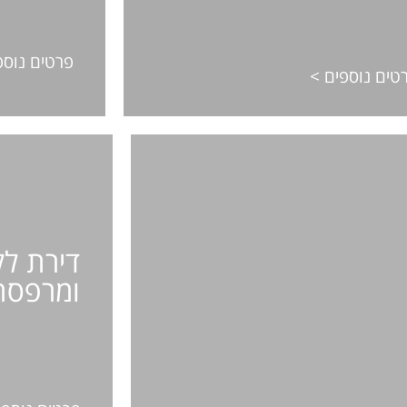
פרטים נוספים >
פרטים נוספ
טים נוספים >
דירת
 עם שני חדרי
ג'ק
דירת לק
סת
ומרפסת
4 אורחים 
פ