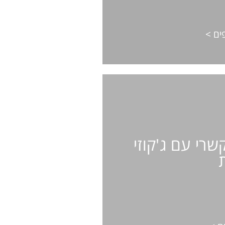
פרטים נוספים >
ים >
 לקשרי עם
וזי ומרפסת
שרי עם ג'קוזי
/ חדר שינה אחד / חדר רחצה
אחד / ג'קוזי / 50 מ"ר / מרפסת / נוף
לעיר
רטים נוספים >