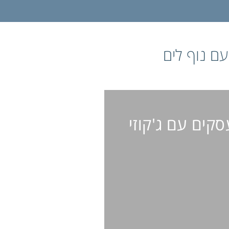
עם נוף לים
סקים עם ג'קוזי
 עסקים עם
ג'קוזי
/ חדר שינה אחד / חד ררחצה
אחד / ג'קוזי / נוף לעיר / 60 מ"ר / ללא
מרפסת