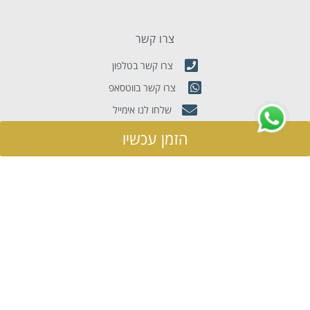
צרו קשר
צרו קשר בטלפון
צרו קשר בווטסאפ
שלחו לנו אימייל
הרברט סמואל 76, תל אביב, ישראל 6343315
הזמן עכשיו
נווט עם waze
מפת אתר
מלון דירות
מבצעים
דירות נופש
בלוג תיירות
אטרקציות בתל אביב
סיפורי אורחים