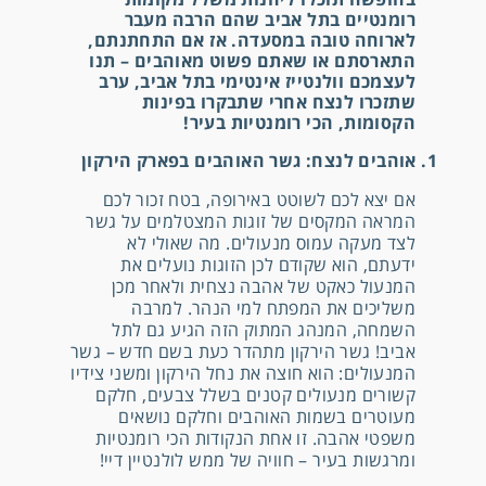
רומנטיים בתל אביב שהם הרבה מעבר
לארוחה טובה במסעדה. אז אם התחתנתם,
התארסתם או שאתם פשוט מאוהבים – תנו
לעצמכם וולנטייז אינטימי בתל אביב, ערב
שתזכרו לנצח אחרי שתבקרו בפינות
הקסומות, הכי רומנטיות בעיר!
1. אוהבים לנצח: גשר האוהבים בפארק הירקון
אם יצא לכם לשוטט באירופה, בטח זכור לכם
המראה המקסים של זוגות המצטלמים על גשר
לצד מעקה עמוס מנעולים. מה שאולי לא
ידעתם, הוא שקודם לכן הזוגות נועלים את
המנעול כאקט של אהבה נצחית ולאחר מכן
משליכים את המפתח למי הנהר. למרבה
השמחה, המנהג המתוק הזה הגיע גם לתל
אביב! גשר הירקון מתהדר כעת בשם חדש – גשר
המנעולים: הוא חוצה את נחל הירקון ומשני צידיו
קשורים מנעולים קטנים בשלל צבעים, חלקם
מעוטרים בשמות האוהבים וחלקם נושאים
משפטי אהבה. זו אחת הנקודות הכי רומנטיות
ומרגשות בעיר – חוויה של ממש לולנטיין דיי!