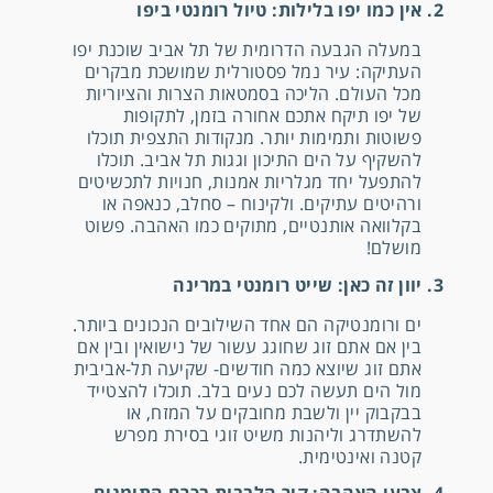
2. אין כמו יפו בלילות: טיול רומנטי ביפו
במעלה הגבעה הדרומית של תל אביב שוכנת יפו
העתיקה: עיר נמל פסטורלית שמושכת מבקרים
מכל העולם. הליכה בסמטאות הצרות והציוריות
של יפו תיקח אתכם אחורה בזמן, לתקופות
פשוטות ותמימות יותר. מנקודות התצפית תוכלו
להשקיף על הים התיכון וגגות תל אביב. תוכלו
להתפעל יחד מגלריות אמנות, חנויות לתכשיטים
ורהיטים עתיקים. ולקינוח – סחלב, כנאפה או
בקלוואה אותנטיים, מתוקים כמו האהבה. פשוט
מושלם!
3. יוון זה כאן: שייט רומנטי במרינה
ים ורומנטיקה הם אחד השילובים הנכונים ביותר.
בין אם אתם זוג שחוגג עשור של נישואין ובין אם
אתם זוג שיוצא כמה חודשים- שקיעה תל-אביבית
מול הים תעשה לכם נעים בלב. תוכלו להצטייד
בבקבוק יין ולשבת מחובקים על המזח, או
להשתדרג וליהנות משיט זוגי בסירת מפרש
קטנה ואינטימית.