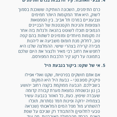
4. צבעי האהבה: קיר הלבבות בכרם התימנים
כרם התימנים, השכונה הוותיקה ששוכנת בסמוך
לשוק, היא אחד המקומות היותר חמימים
וצבעוניים במרכז תל אביב. בין הסמטאות
הצפופות והגינות הקטנטנות של הבניינים
הנמוכים תוכלו לשוטט בהנאה ולגלות בזה אחר
זה מקומות מיוחדים ומזמינים לשתות בהם קפה
טוב, לחלוק מנת חומוס משביעה או ליהנות
מבירה קרירה בצהרי שישי. ההמלצה שלנו היא
לחפש את רחוב רבי מאיר ולנצור את היום שלכם
בתמונה על רקע קיר הלבבות המפורסם.
5. אי של שקט: ביקור בגבעת היל
אם אתם חושקים בפרטיות, שקט ואולי אפילו
פיקניק ספונטני – גבעת היל היא המקום
בשבילכם. הגבעה ממוקמת בקצה רחוב יהושע
בן נון ובשטחה נמצאת מערת קבורה קדומה
שעברה שיפוץ. כעת, כל האזור בגבעה עשיר
בצמחיה ירוקה ופינות חמד נסתרות. תוכלו
להשתרע מול מפל המים המלאכותי (שנראה
טבעי לחלוטין) ולהתבודד רק שניכם על שפת
האגם, הרחק מההמולה האורבנית. מה עוד