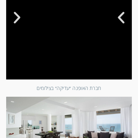
חברת האופנה ״עדיקה״ בצילומים