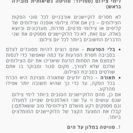
לימי צילום (ספוילר: סוויטה נשיאותית מובילה
בראש)
לא חסרים לוקיישנים אורבניים לכל סוגי הפקות
הצילומים – בין אם אלה צילומי אופנה וצילומים של
קליפים או צילומי סרטים, סדרות, מערכונים וכיוצא
באלה. עם זאת, לא כל הלוקיישנים מספקים את שני
הדברים החשובים ביותר לכל יום צילום:
בלי הפרעות
– אתם רוצים להיות מסוגלים לצלם
בסביבה חסרת הפרעות עד כמה שאפשר כדי לנסות
לצמצם את הסחות הדעת שיאריכו את יום הצילומים
שלכם שלא לצורך, מקום סגור ומבוקר בו אתם
שולטים בסביבת הצילום.
תאורה
– כולם יודעים שתאורה מצוינת היא הכרח
בכל הפקה, עד כדי כך שהיא חשובה יותר אפילו
מהרקע.
אם כן, מהם הלוקיישנים הטובים ביותר לימי צילום
שגם עושים וי על שני האלמנטים שציינו למעלה
וגם מספקים רקע מושלם לצילומים? טוב ששאלתם:)
קבלו את המצעד הקצר של הלוקיישנים המומלצים
ביותר.
1.
סוויטה במלון על הים