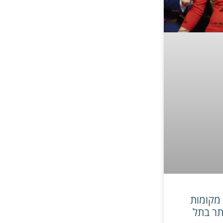
מקומות
תר בתל