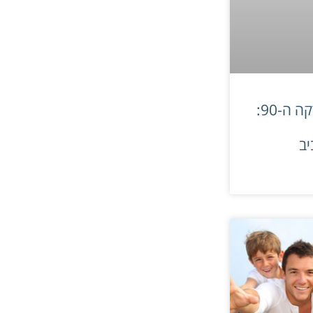
חופשת ט״ו באב בדקה ה-90:
יב