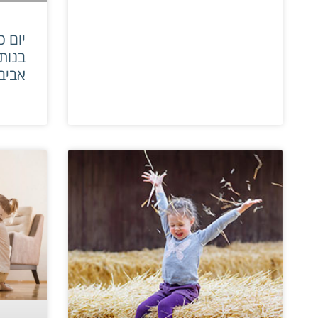
יום 
בנות 
אביב