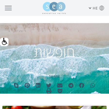
HE
בְּאֲתָר
זֶה
מֻפְעֶלֶת
מַעֲרֶכֶת
"המרכז
הישראלי
חופשות
לְהַנְגָּשָׁת
אָתָרִים".
הַמְּסַיַּעַת
לִנְגִישׁוּת
הָאֲתָר.
לִפְתִיחַת
תַּפְרִיט
הֵנְּגִישׁוּת
SHARE
לְחַץ
ALT+0